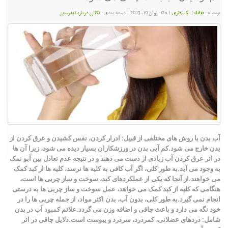
بوسیله :
diba
|
یک نظری
|
On : ژوئن 10, 2013
|
دسته بندی :
تکاتی درباره تندرستی
آب بدن با روش های مختلفی از قبیل: ادرار کردن، نفس کشیدن و عرق کردن از
بدن خارج می شود.
کم آبی بدن در ورزشکاران بسیار دیده می شود، زیرا آن ها
در اثر عرق کردن آب زیادی از دست می دهند و در نتیجه عدم تعادل بین آبو نمک
به وجود می آید.
به طور کلی، اگر آب کافی به کلیه ها نرسد، کلیه ها از کبد کمک
می خواهند.
از آنجا که یکی از عملکردهای کبد، سوخت و ساز چربی ها است،
هنگامی که کلیه از کبد کمک می خواهد، عمل سوخت و ساز چربی ها به درستی
انجام نمی گیرد.
به طور کلی، بدون آب، بدن اکثر مواد، از جمله چربی ها را در
خود نگه می دارد و باعث چاقی و اضافه وزن می گردد.
علائم کمبود آب در بدن
شامل: دردهای عضلانی، کمردرد، سردرد و یبوست است.
دلایل چاقی در اثر