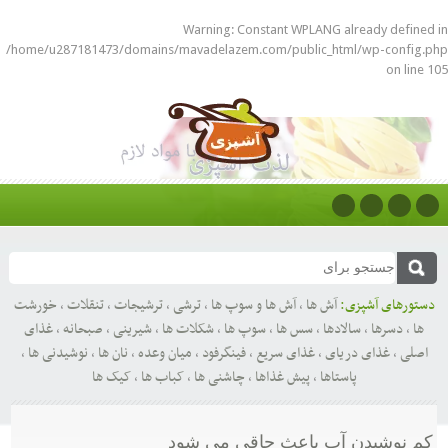
Warning
: Constant WPLANG already defined in
/home/u287181473/domains/mavadelazem.com/public_html/wp-config.php
on line
105
دستورهای آشپزی:
آش ها
,
آش ها و سوپ ها
,
ترشی
,
ترشیجات
,
تنقلات
,
خورشت
ها
,
دسرها
,
سالادها
,
سس ها
,
سوپ ها
,
شکلات ها
,
شیرینی
,
صبحانه
,
غذای
اصلی
,
غذای دریای
,
غذای سریع
,
فینگرفود
,
میان وعده
,
نان ها
,
نوشیدنی ها
,
پاستاها
,
پیش غذاها
,
چاشنی ها
,
کباب ها
,
کیک ها
کم نوشیدن آب باعث چاقی می شود