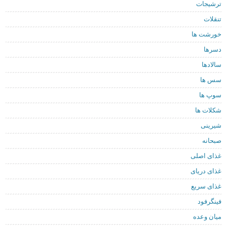
ترشیجات
تنقلات
خورشت ها
دسرها
سالادها
سس ها
سوپ ها
شکلات ها
شیرینی
صبحانه
غذای اصلی
غذای دریای
غذای سریع
فینگرفود
میان وعده