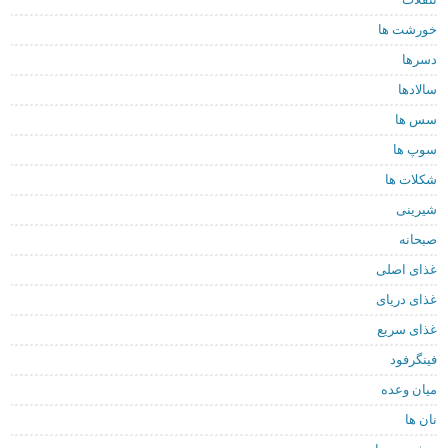
خورشت ها
دسرها
سالادها
سس ها
سوپ ها
شکلات ها
شیرینی
صبحانه
غذای اصلی
غذای دریای
غذای سریع
فینگرفود
میان وعده
نان ها