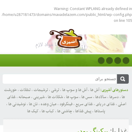
Warning
: Constant WPLANG already defined in
/home/u287181473/domains/mavadelazem.com/public_html/wp-config.php
on line
105
دستورهای آشپزی:
آش ها
,
آش ها و سوپ ها
,
ترشی
,
ترشیجات
,
تنقلات
,
خورشت
ها
,
دسرها
,
سالادها
,
سس ها
,
سوپ ها
,
شکلات ها
,
شیرینی
,
صبحانه
,
غذای
اصلی
,
غذای دریای
,
غذای سریع
,
فینگرفود
,
میان وعده
,
نان ها
,
نوشیدنی ها
,
پاستاها
,
پیش غذاها
,
چاشنی ها
,
کباب ها
,
کیک ها
غذا با:
بیکینگ پودر