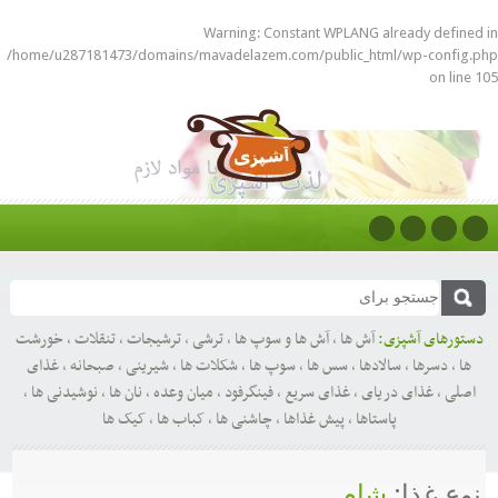
Warning
: Constant WPLANG already defined in
/home/u287181473/domains/mavadelazem.com/public_html/wp-config.php
on line
105
دستورهای آشپزی:
آش ها
,
آش ها و سوپ ها
,
ترشی
,
ترشیجات
,
تنقلات
,
خورشت
ها
,
دسرها
,
سالادها
,
سس ها
,
سوپ ها
,
شکلات ها
,
شیرینی
,
صبحانه
,
غذای
اصلی
,
غذای دریای
,
غذای سریع
,
فینگرفود
,
میان وعده
,
نان ها
,
نوشیدنی ها
,
پاستاها
,
پیش غذاها
,
چاشنی ها
,
کباب ها
,
کیک ها
نوع غذا:
شام