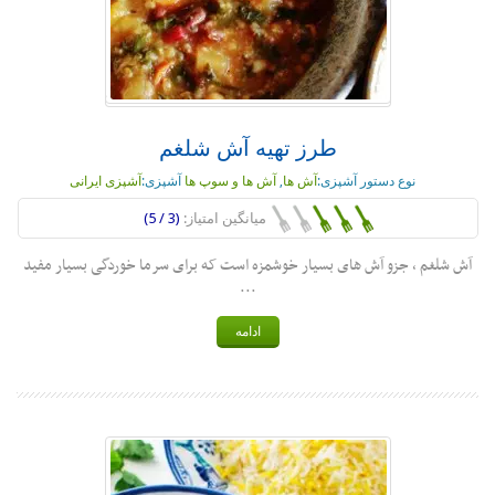
طرز تهیه آش شلغم
نوع دستور آشپزی:
آش ها
,
آش ها و سوپ ها
آشپزی:
آشپزی ایرانی
میانگین امتیاز:
(3 / 5)
آش شلغم ، جزو آش های بسیار خوشمزه است که برای سرما خوردگی بسیار مفید
...
ادامه