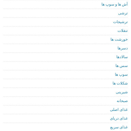
آش ها و سوپ ها
ترشی
ترشیجات
تنقلات
خورشت ها
دسرها
سالادها
سس ها
سوپ ها
شکلات ها
شیرینی
صبحانه
غذای اصلی
غذای دریای
غذای سریع