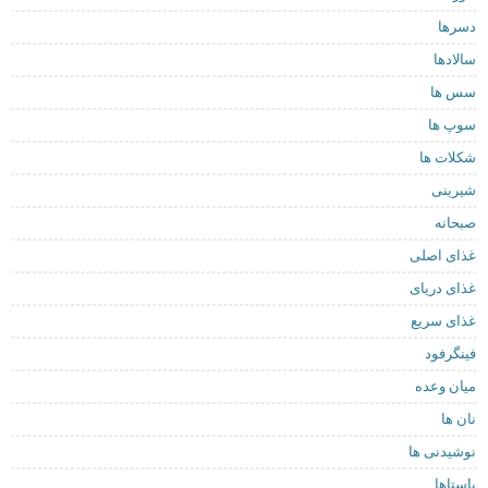
دسرها
سالادها
سس ها
سوپ ها
شکلات ها
شیرینی
صبحانه
غذای اصلی
غذای دریای
غذای سریع
فینگرفود
میان وعده
نان ها
نوشیدنی ها
پاستاها