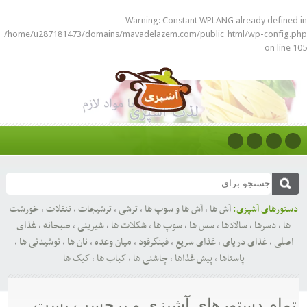
Warning
: Constant WPLANG already defined in
/home/u287181473/domains/mavadelazem.com/public_html/wp-config.php
on line
105
دستورهای آشپزی:
آش ها
,
آش ها و سوپ ها
,
ترشی
,
ترشیجات
,
تنقلات
,
خورشت
ها
,
دسرها
,
سالادها
,
سس ها
,
سوپ ها
,
شکلات ها
,
شیرینی
,
صبحانه
,
غذای
اصلی
,
غذای دریای
,
غذای سریع
,
فینگرفود
,
میان وعده
,
نان ها
,
نوشیدنی ها
,
پاستاها
,
پیش غذاها
,
چاشنی ها
,
کباب ها
,
کیک ها
تمام دستورهای آشپزی و برچسب پست