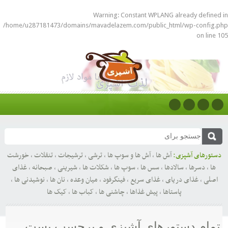
Warning
: Constant WPLANG already defined in
/home/u287181473/domains/mavadelazem.com/public_html/wp-config.php
on line
105
دستورهای آشپزی:
آش ها
,
آش ها و سوپ ها
,
ترشی
,
ترشیجات
,
تنقلات
,
خورشت
ها
,
دسرها
,
سالادها
,
سس ها
,
سوپ ها
,
شکلات ها
,
شیرینی
,
صبحانه
,
غذای
اصلی
,
غذای دریای
,
غذای سریع
,
فینگرفود
,
میان وعده
,
نان ها
,
نوشیدنی ها
,
پاستاها
,
پیش غذاها
,
چاشنی ها
,
کباب ها
,
کیک ها
تمام دستورهای آشپزی و برچسب پست