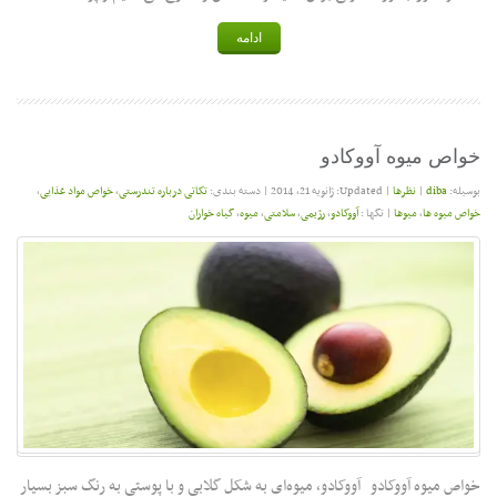
ادامه
خواص میوه آووکادو
بوسیله:
diba
|
نظرها
|
Updated: ژانویه 21, 2014
|
دسته بندی:
تکاتی درباره تندرستی
,
خواص مواد غذایی
,
خواص میوه ها
,
میوها
|
تگها :
آووکادو
,
رژیمی
,
سلامتی
,
میوه
,
گیاه خواران
خواص میوه آووکادو آووکادو، میوه‌ای به شکل گلابی و با پوستی به رنگ سبز بسیار