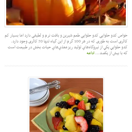
خواص کدو حلوایی کدو حلوایی طعم شیرین و بافت نرم و لطیفی دارد اما بسیار کم
کالری است به طوری‌ که در هر 100 گرم از این گیاه تنها 20 کالری وجود دارد.
کدو حلوايي يكي از نيروگاه‌هاي توليد ريزمغذي‌هاي حيات بخش در طبيعت است
كه با بيش از يكصد...
ادامه