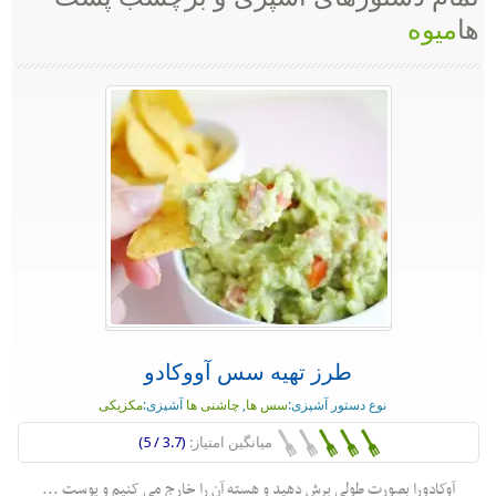
ها
میوه
طرز تهیه سس آووکادو
نوع دستور آشپزی:
سس ها
,
چاشنی ها
آشپزی:
مکزیکی
میانگین امتیاز:
(3.7 / 5)
آوکادورا بصورت طولی برش دهید و هسته آن را خارج می کنیم و پوست ...