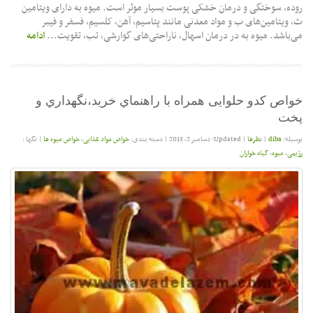
روده، سوختگی و درمان خشکی پوست بسیار موثر است. میوه به دارای ویتامین
ث، ویتامین‌های ب و مواد معدنی مانند پتاسیم، آهن، کلسیم، فسفر و فیبر
می‌باشد. میوه به در درمان اسهال، ناراحتی‌های گوارشی، تب، تقویت...
ادامه
خواص کدو حلوایی همراه با راهنماي خريد،نگهداري و
پخت
بوسیله:
diba
|
نظرها
|
Updated: دسامبر 2, 2013
|
دسته بندی:
خواص مواد غذایی
,
خواص میوه ها
|
تگها :
رژیمی
,
میوه
,
گیاه خواران