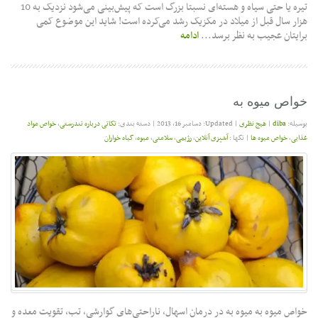
تیره یا حتی سیاه و هسته‌ای نسبتا بزرگ است که پیش‌بینی می‌شود نزدیک به 10
هزار سال قبل از میلاد در مکزیک رشد می‌کرده است! شاید این موضوع کمی
برایتان عجیب به نظر برسد...
ادامه
خواص میوه به
بوسیله:
diba
|
هیج نظری
|
Updated: دسامبر 16, 2013
|
دسته بندی:
تکاتی درباره تندرستی
,
خواص مواد
غذایی
,
خواص میوه ها
|
تگها :
آشپزی آنلاین
,
رژیمی
,
سلامتی
,
میوه
,
گیاه خواران
خواص میوه به میوه به در درمان اسهال، ناراحتی‌های گوارشی، تب، تقویت معده و