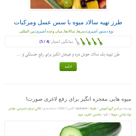
طرز تهیه سالاد میوه با سس عسل ومرکبات
نوع دستور آشپزی:
دسرها
,
سالادها
,
میان وعده
آشپزی:
بین المللی
میانگین امتیاز:
(4 / 5)
طرز تهیه یک سالاد خوش مزه و هیجان انگیز برای رفع خستگی و ...
ادامه
میوه هایی معجزه انگیز برای رفع لاغری صورت!
بوسیله:
سر آشپز گروه آموزشی
|
نظرها
|
Updated: اکتبر 2, 2013
|
دسته بندی:
تکاتی درباره تندرستی
,
خواص
مواد غذایی
,
میوها
|
تگها :
سلامتی
,
لاغری
,
میوه