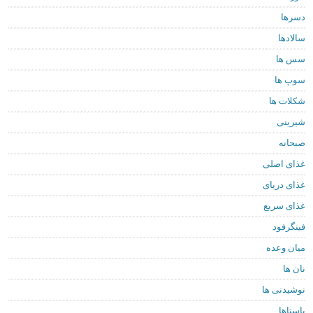
دسرها
سالادها
سس ها
سوپ ها
شکلات ها
شیرینی
صبحانه
غذای اصلی
غذای دریای
غذای سریع
فینگرفود
میان وعده
نان ها
نوشیدنی ها
پاستاها