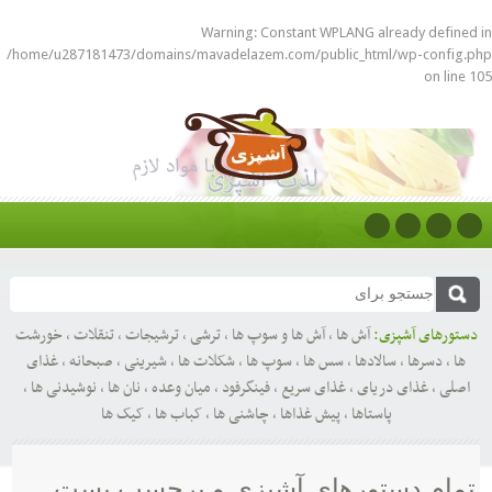
Warning
: Constant WPLANG already defined in
/home/u287181473/domains/mavadelazem.com/public_html/wp-config.php
on line
105
دستورهای آشپزی:
آش ها
,
آش ها و سوپ ها
,
ترشی
,
ترشیجات
,
تنقلات
,
خورشت
ها
,
دسرها
,
سالادها
,
سس ها
,
سوپ ها
,
شکلات ها
,
شیرینی
,
صبحانه
,
غذای
اصلی
,
غذای دریای
,
غذای سریع
,
فینگرفود
,
میان وعده
,
نان ها
,
نوشیدنی ها
,
پاستاها
,
پیش غذاها
,
چاشنی ها
,
کباب ها
,
کیک ها
تمام دستورهای آشپزی و برچسب پست