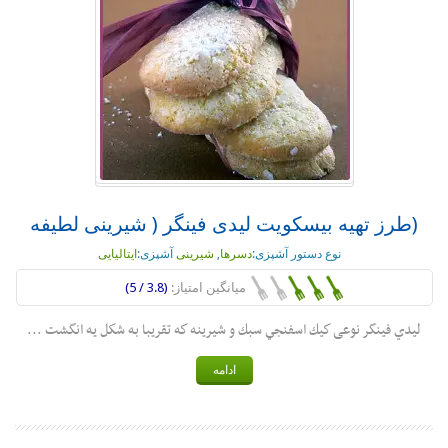
(طرز تهیه بیسکویت لیدی فینگر ( شیرینی لطیفه
نوع دستور آشپزی:
دسرها
,
شیرینی
آشپزی:
ایتالیایی
میانگین امتیاز:
(3.8 / 5)
ليدي فينگر نوعی كيك اسفنجي سبك و شيرينه كه تقريبا به شكل يه انگشت ...
ادامه