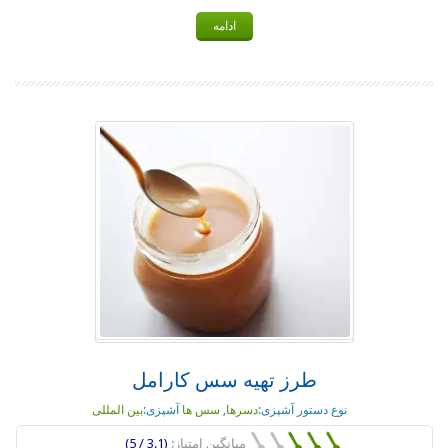
ادامه
طرز تهیه سس کارامل
نوع دستور آشپزی:
دسرها
,
سس ها
آشپزی:
بین المللی
میانگین امتیاز:
(3.1 / 5)