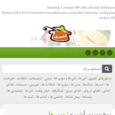
Warning
: Constant WPLANG already defined in
/home/u287181473/domains/mavadelazem.com/public_html/wp-config.php
on line
105
دستورهای آشپزی:
آش ها
,
آش ها و سوپ ها
,
ترشی
,
ترشیجات
,
تنقلات
,
خورشت
ها
,
دسرها
,
سالادها
,
سس ها
,
سوپ ها
,
شکلات ها
,
شیرینی
,
صبحانه
,
غذای
اصلی
,
غذای دریای
,
غذای سریع
,
فینگرفود
,
میان وعده
,
نان ها
,
نوشیدنی ها
,
پاستاها
,
پیش غذاها
,
چاشنی ها
,
کباب ها
,
کیک ها
نوع دستورآشپزی:
دسرها