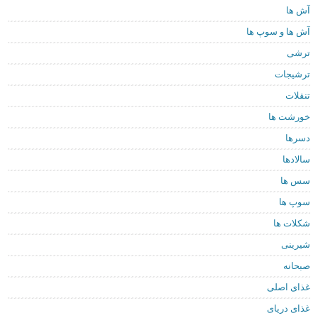
آش ها
آش ها و سوپ ها
ترشی
ترشیجات
تنقلات
خورشت ها
دسرها
سالادها
سس ها
سوپ ها
شکلات ها
شیرینی
صبحانه
غذای اصلی
غذای دریای