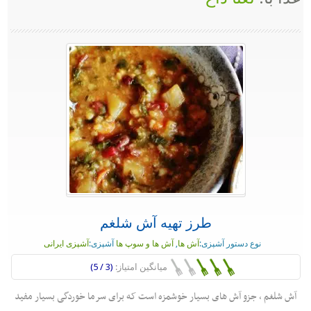
طرز تهیه آش شلغم
نوع دستور آشپزی:
آش ها
,
آش ها و سوپ ها
آشپزی:
آشپزی ایرانی
میانگین امتیاز:
(3 / 5)
آش شلغم ، جزو آش های بسیار خوشمزه است که برای سرما خوردگی بسیار مفید
...