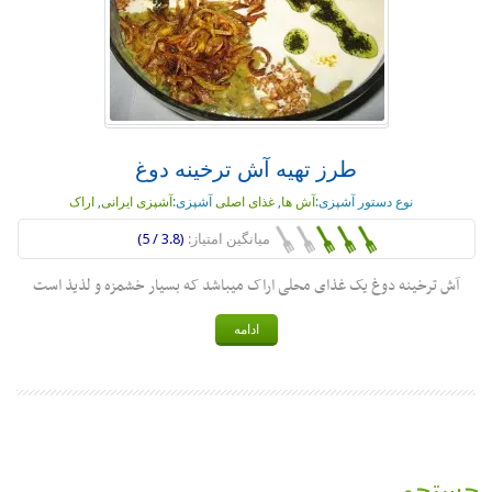
طرز تهیه آش ترخینه دوغ
نوع دستور آشپزی:
آش ها
,
غذای اصلی
آشپزی:
آشپزی ایرانی
,
اراک
میانگین امتیاز:
(3.8 / 5)
آش ترخینه دوغ یک غذای محلی اراک میباشد که بسیار خشمزه و لذیذ است
ادامه
جستجو