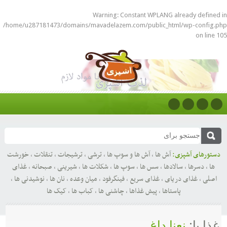
Warning
: Constant WPLANG already defined in
/home/u287181473/domains/mavadelazem.com/public_html/wp-config.php
on line
105
دستورهای آشپزی:
آش ها
,
آش ها و سوپ ها
,
ترشی
,
ترشیجات
,
تنقلات
,
خورشت
ها
,
دسرها
,
سالادها
,
سس ها
,
سوپ ها
,
شکلات ها
,
شیرینی
,
صبحانه
,
غذای
اصلی
,
غذای دریای
,
غذای سریع
,
فینگرفود
,
میان وعده
,
نان ها
,
نوشیدنی ها
,
پاستاها
,
پیش غذاها
,
چاشنی ها
,
کباب ها
,
کیک ها
غذا با:
نعنا داغ