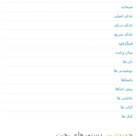
صبحانه
غذای اصلی
غذای دریای
غذای سریع
فینگرفود
میان وعده
نان ها
نوشیدنی ها
پاستاها
پیش غذاها
چاشنی ها
کباب ها
کیک ها
جدیدترین
دستورهای پخت