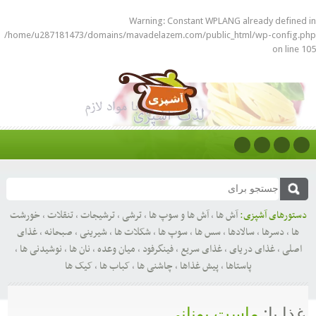
Warning
: Constant WPLANG already defined in
/home/u287181473/domains/mavadelazem.com/public_html/wp-config.php
on line
105
دستورهای آشپزی:
آش ها
,
آش ها و سوپ ها
,
ترشی
,
ترشیجات
,
تنقلات
,
خورشت
ها
,
دسرها
,
سالادها
,
سس ها
,
سوپ ها
,
شکلات ها
,
شیرینی
,
صبحانه
,
غذای
اصلی
,
غذای دریای
,
غذای سریع
,
فینگرفود
,
میان وعده
,
نان ها
,
نوشیدنی ها
,
پاستاها
,
پیش غذاها
,
چاشنی ها
,
کباب ها
,
کیک ها
غذا با:
ماست یونانی