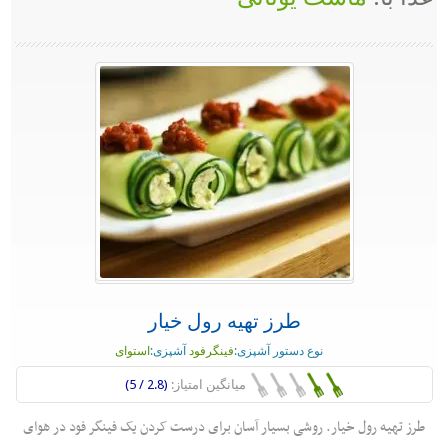
طرز تهیه رول خیار
نوع دستور آشپزی:
فینگرفود
آشپزی:
استوای
میانگین امتیاز:
(2.8 / 5)
طرز تهیه رول خیار. روشی بسیار آسان برای درست کردن یک فینگر فود در هوای
...