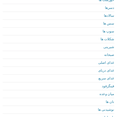
دسرها
سالادها
سس ها
سوپ ها
شکلات ها
شیرینی
صبحانه
غذای اصلی
غذای دریای
غذای سریع
فینگرفود
میان وعده
نان ها
نوشیدنی ها