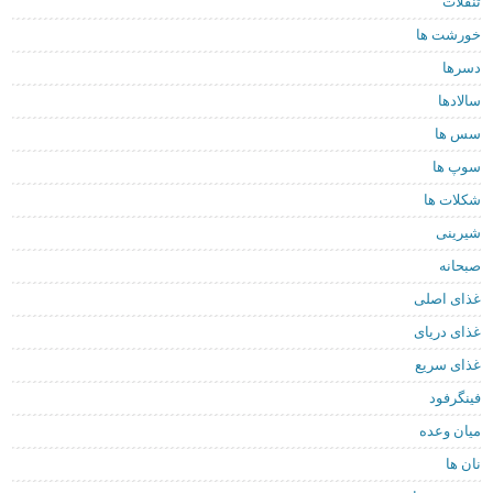
تنقلات
خورشت ها
دسرها
سالادها
سس ها
سوپ ها
شکلات ها
شیرینی
صبحانه
غذای اصلی
غذای دریای
غذای سریع
فینگرفود
میان وعده
نان ها