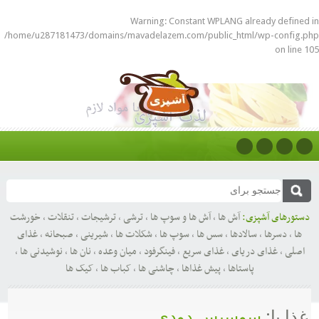
Warning
: Constant WPLANG already defined in
/home/u287181473/domains/mavadelazem.com/public_html/wp-config.php
on line
105
دستورهای آشپزی:
آش ها
,
آش ها و سوپ ها
,
ترشی
,
ترشیجات
,
تنقلات
,
خورشت
ها
,
دسرها
,
سالادها
,
سس ها
,
سوپ ها
,
شکلات ها
,
شیرینی
,
صبحانه
,
غذای
اصلی
,
غذای دریای
,
غذای سریع
,
فینگرفود
,
میان وعده
,
نان ها
,
نوشیدنی ها
,
پاستاها
,
پیش غذاها
,
چاشنی ها
,
کباب ها
,
کیک ها
غذا با:
سوسیس دودی