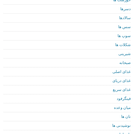
دسرها
سالادها
سس ها
سوپ ها
شکلات ها
شیرینی
صبحانه
غذای اصلی
غذای دریای
غذای سریع
فینگرفود
میان وعده
نان ها
نوشیدنی ها