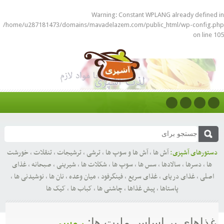
Warning
: Constant WPLANG already defined in
/home/u287181473/domains/mavadelazem.com/public_html/wp-config.php
on line
105
دستورهای آشپزی:
آش ها
,
آش ها و سوپ ها
,
ترشی
,
ترشیجات
,
تنقلات
,
خورشت
ها
,
دسرها
,
سالادها
,
سس ها
,
سوپ ها
,
شکلات ها
,
شیرینی
,
صبحانه
,
غذای
اصلی
,
غذای دریای
,
غذای سریع
,
فینگرفود
,
میان وعده
,
نان ها
,
نوشیدنی ها
,
پاستاها
,
پیش غذاها
,
چاشنی ها
,
کباب ها
,
کیک ها
غذاهای بر اساس ملیت ها:
روسی