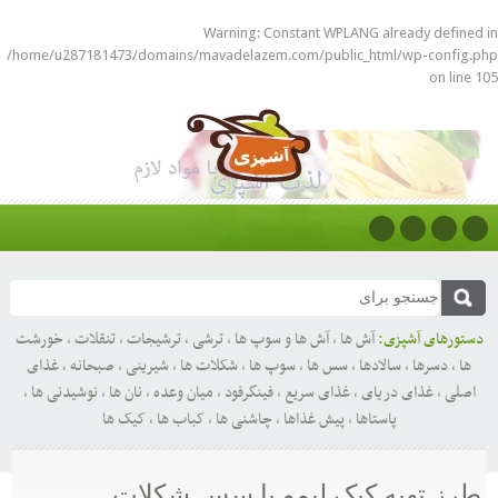
Warning
: Constant WPLANG already defined in
/home/u287181473/domains/mavadelazem.com/public_html/wp-config.php
on line
105
دستورهای آشپزی:
آش ها
,
آش ها و سوپ ها
,
ترشی
,
ترشیجات
,
تنقلات
,
خورشت
ها
,
دسرها
,
سالادها
,
سس ها
,
سوپ ها
,
شکلات ها
,
شیرینی
,
صبحانه
,
غذای
اصلی
,
غذای دریای
,
غذای سریع
,
فینگرفود
,
میان وعده
,
نان ها
,
نوشیدنی ها
,
پاستاها
,
پیش غذاها
,
چاشنی ها
,
کباب ها
,
کیک ها
طرز تهیه کیک لیمو با سس شکلات