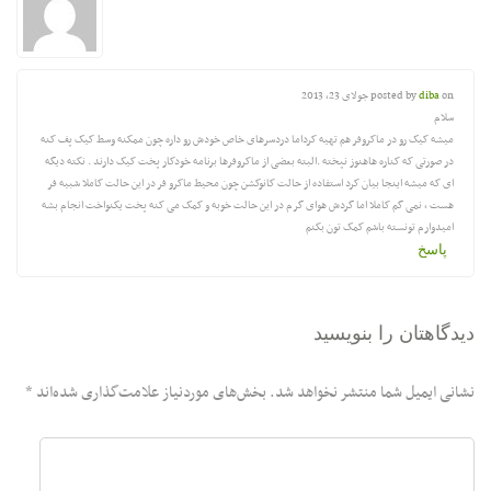
on
diba
posted by
جولای 23, 2013
سلام
میشه کیک رو در ماکروفر هم تهیه کرداما دردسرهای خاص خودش رو داره چون ممکنه وسط کیک پف کنه
در صورتی که کناره هاهنوز نپخته .البته بعضی از ماکروفرها برنامه خودکار پخت کیک دارند . نکته دیگه
ای که میشه اینجا بیان کرد استفاده از حالت کانوکشن چون محیط ماکرو فر در این حالت کاملا شبیه فر
هست ، نمی گم کاملا اما گردش هوای گرم در این حالت خوبه و کمک می کنه پخت یکنواخت انجام بشه
امیدوارم تونسته باشم کمک تون بکنم
پاسخ
دیدگاهتان را بنویسید
نشانی ایمیل شما منتشر نخواهد شد.
بخش‌های موردنیاز علامت‌گذاری شده‌اند
*