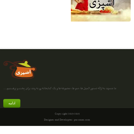
ما متعهد به ارائه دستور العمل ها، منو ها، مجموعه ها و یک کتابخانه رو به رشد برای پخت و پزهستیم....
ادامه
Copy right 2013-2015
Designer and Developter: parsmax.com