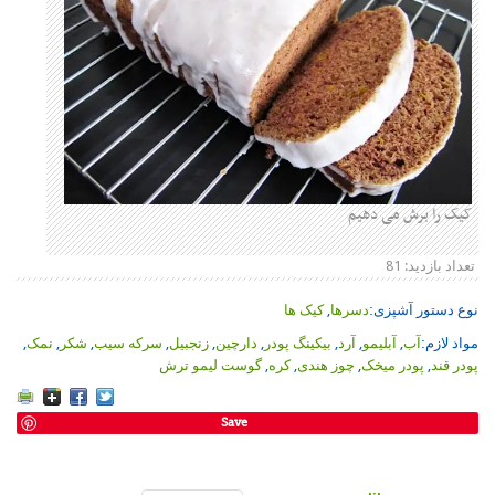
کیک را برش می دهیم
تعداد بازدید:
81
نوع دستور آشپزی:
دسرها
,
کیک ها
مواد لازم:
آب
,
آبلیمو
,
آرد
,
بیکینگ پودر
,
دارچین
,
زنجبیل
,
سرکه سیب
,
شکر
,
نمک
,
پودر قند
,
پودر میخک
,
چوز هندی
,
کره
,
گوست لیمو ترش
Save