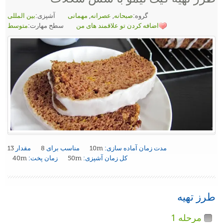
گروه:
صبحانه
,
عصرانه
,
مهمانی
آشپزی:
بین المللی
اضافه کردن تو علاقمند های من
سطح مهارت:
متوسط
مدت زمان آماده سازی:
10m
مناسب برای
8
مقدار
13
کل زمان آشپزی:
50m
زمان پخت:
40m
طرز تهیه
مرحله 1