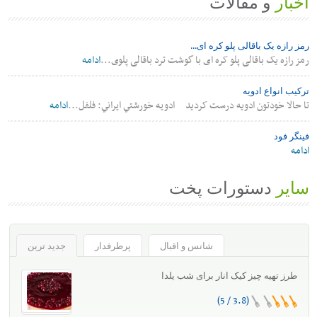
اخبار
و مقالات
رمز رازه یک باقالی پلو کره ای...
رمز رازه یک باقالی پلو کره ای با گوشت ترد باقالی پلوی...
ادامه
ترکیب انواع ادویه
تا حالا خودتون ادویه درست کردید ادويه خورشتي ايراني: فلفل...
ادامه
فینگر فود
ادامه
سایر
دستورات پخت
شانس و اقبال
پرطرفدار
جدید ترین
طرز تهیه چیز کیک انار برای شب یلدا
(3.8 / 5)