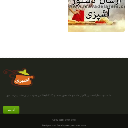
ما متعهد به ارائه دستور العمل ها، منو ها، مجموعه ها و یک کتابخانه رو به رشد برای پخت و پزهستیم....
ادامه
Copy right 2013-2015
Designer and Developter: parsmax.com