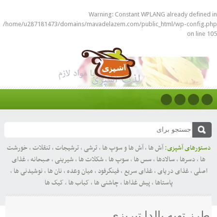
Warning
: Constant WPLANG already defined in
/home/u287181473/domains/mavadelazem.com/public_html/wp-config.php
on line
105
دستورهای آشپزی:
آش ها
,
آش ها و سوپ ها
,
ترشی
,
ترشیجات
,
تنقلات
,
خورشت
ها
,
دسرها
,
سالادها
,
سس ها
,
سوپ ها
,
شکلات ها
,
شیرینی
,
صبحانه
,
غذای
اصلی
,
غذای دریای
,
غذای سریع
,
فینگرفود
,
میان وعده
,
نان ها
,
نوشیدنی ها
,
پاستاها
,
پیش غذاها
,
چاشنی ها
,
کباب ها
,
کیک ها
طرز تهیه پالدا تبریزی