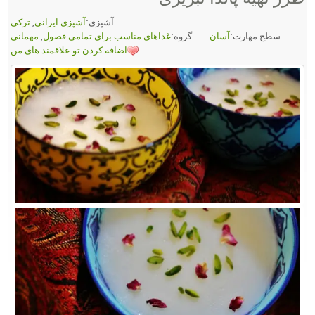
آشپزی:
آشپزی ایرانی
,
ترکی
سطح مهارت:
آسان
گروه:
غذاهای مناسب برای تمامی فصول
,
مهمانی
اضافه کردن تو علاقمند های من