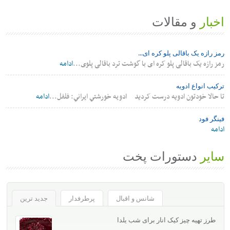
اخبار
و مقالات
رمز رازه یک باقالی پلو کره ای...
رمز رازه یک باقالی پلو کره ای با گوشت ترد باقالی پلوی...
ادامه
ترکیب انواع ادویه
تا حالا خودتون ادویه درست کردید ادويه خورشتي ايراني: فلفل...
ادامه
فینگر فود
ادامه
سایر
دستورات پخت
شانس و اقبال
پرطرفدار
جدید ترین
طرز تهیه چیز کیک انار برای شب یلدا