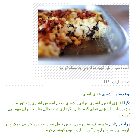
سرو . طرز تهیه ماکارونی به سبک لازانیا
ازدید:
115
تور آشپزی:
غذای اصلی
پزی آنلاین
,
آشپزی ایرانی
,
آشپزی جدید
,
آموزش آشپزی
,
دستور پخت
ایت آشپزی
,
غذای گرم
,
قابل نگهداری در یخچال
,
مناسب برای مهمانی
,
زم:
آرد
,
تخم مرغ
,
روغن زیتون
,
شیر
,
فلفل سیاه
,
قارچ
,
ماکارانی
,
نمک
,
پنیر
ن
,
پنیر پیتزا
,
پنیر گودا
,
پیاز
,
ژانبون گوشت
,
کره