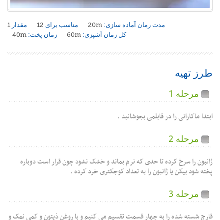
مدت زمان آماده سازی:
20m
مناسب برای
12
مقدار
1
کل زمان آشپزی:
60m
زمان پخت:
40m
تهیه
حله 1
اکارانی را در قابلمی بجوشانید .
حله 2
را سرخ کرده تا حدی که نرم بماند و خشک نشود چون قرار است دوباره
د بیکن یا ژانبون را به تعداد کوجکتری خرد کرده .
حله 3
ته شده را به چهار قسمت تقسیم می کنیم و با روغن ذیتون و کمی نمک و