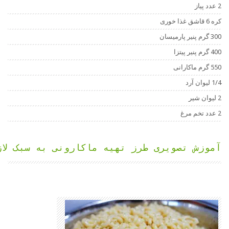
ش تصویری طرز تهیه ماکارونی به سبک لازانیا