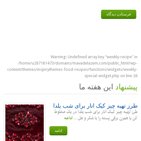
Warning
: Undefined array key "weekly-rec
/home/u287181473/domains/mavadelazem.com/public_ht
content/themes/inspirythemes-food-recipes/functions/widgets/
special-widget.php
on
هاد
این هفته ما
یه چیز کیک انار برای شب یلدا
ه چیز کیک انار برای شب یلدا در یک مخلوط
زن برقی پسته را با شکر و هل...
ادامه
ادامه