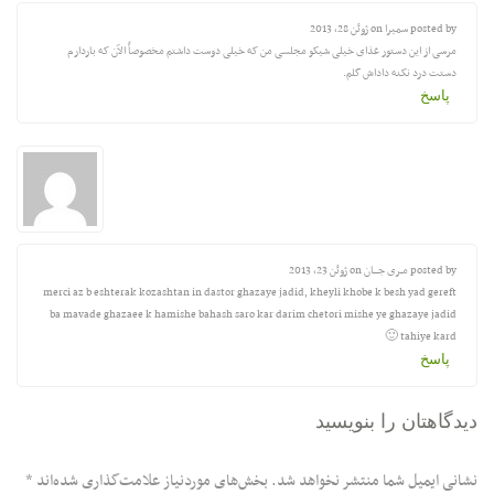
p سمیرا on
ژوئن 28, 2013
 از این دستور غذای خیلی شیکو مجلسی من که خیلی دوست داشتم مخصوصاً الآن که باردارم
 درد نکنه داداش گلم.
سخ
ــری جــــان on
ژوئن 23, 2013
merci az b eshterak kozashtan in dastor ghazaye jadid, kheyli khobe k besh yad ge
ba mavade ghazaee k hamishe bahash saro kar darim chetori mishe ye ghazaye j
tahiye ka
سخ
هتان را بنویسید
یمیل شما منتشر نخواهد شد.
بخش‌های موردنیاز علامت‌گذاری شده‌اند
*