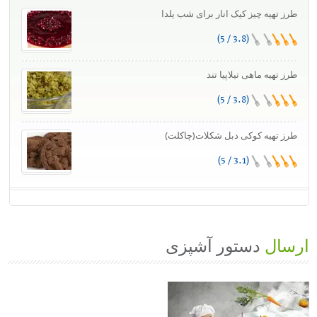
هیه چیز کیک انار برای شب یلدا
(3.8 / 5)
هیه ماهی تیلاپیا تند
(3.8 / 5)
تهیه کوکی دبل شکلات(چاکلت)
(3.1 / 5)
ل
دستور آشپزی