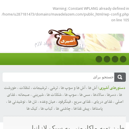
Warning
: Constant WPLANG already d
/home/u287181473/domains/mavadelazem.com/public_html/wp-co
o
ای آشپزی:
آش ها
,
آش ها و سوپ ها
,
ترشی
,
ترشیجات
,
تنقلات
,
خورشت
سرها
,
سالادها
,
سس ها
,
سوپ ها
,
شکلات ها
,
شیرینی
,
صبحانه
,
غذای
غذای دریای
,
غذای سریع
,
فینگرفود
,
میان وعده
,
نان ها
,
نوشیدنی ها
,
پاستاها
,
پیش غذاها
,
چاشنی ها
,
کباب ها
,
کیک ها
تهیه ماکارونی به سبک لازانیا