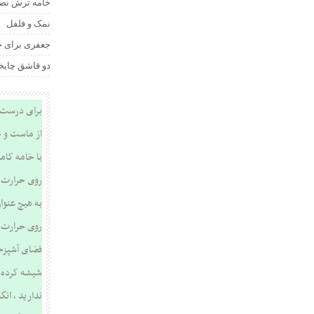
خامه ترش نص
نمک و فلفل
جعفری برای 
دو قاشق چایخ
برای درست ک
از ماست و خ
با خامه کام
به هیچ عنوا
فضای آشپزخا
شیشه کرده و
ندارید ، ان