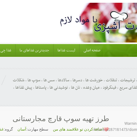
Warning
: Constant WPLANG already defined in
/home/u2
صفحه اصلی
لیست غذاها
جدیدترین غذاهای ما
غذا چی 
ترشیجات
,
تنقلات
,
خورشت ها
,
دسرها
,
سالادها
,
سس ها
,
سوپ ها
,
شکلات
ذای سریع
,
فینگرفود
,
میان وعده
,
نان ها
,
نوشیدنی ها
,
پاستاها
,
پیش غذاها
,
طرز تهیه سوپ قارچ مجارستانی
Warni
اضافه کردن تو علاقمند های من
سطح مهارت:
آسان
گروه:
غذ
/home/u287181473/doma