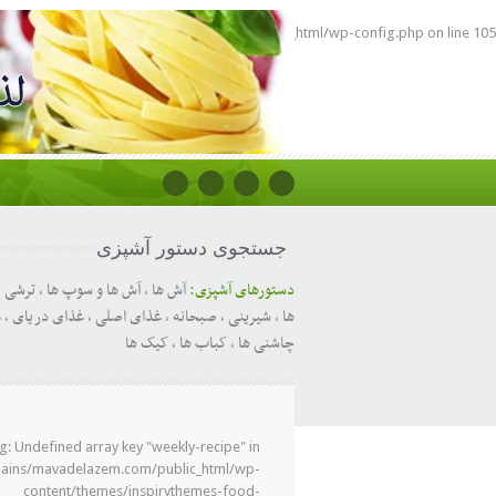
87181473/domains/mavadelazem.com/public_html/wp-config.php
on line
105
جستجوی دستور آشپزی
دستورهای آشپزی:
آش ها
,
آش ها و سوپ ها
,
ترشی
,
ها
,
شیرینی
,
صبحانه
,
غذای اصلی
,
غذای دریای
,
غ
چاشنی ها
,
کباب ها
,
کیک ها
ng
: Undefined array key "weekly-recipe" in
ins/mavadelazem.com/public_html/wp-
content/themes/inspirythemes-food-