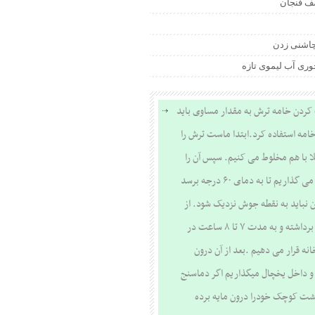
ف فنجان
چاشنی زدن
وری آب لیموی تازه
ردن خامه ترش به مقدار مساوی باید
امه استفاده کرد.ابتدا ماست ترش را
لا با هم مخلوط می کنیم. سپس آن را
روی حرارت می گذاریم تا به دمای ۶۰ درجه برسد
ن نباید به نقطه جوش نزدیک شود. از
روی حرارت برداشته و به مدت ۷ تا ۸ ساعت در
نه قرار می دهیم .بعد از آن درون
 داخل یخچال میگذاریم اگر دماسنج
گشت کوچک خودرا درون مایه برده