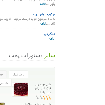
پلوی...
ادامه
ترکیب انواع ادویه
تا حالا خودتون ادویه درست کردید ادويه خور
فلفل...
ادامه
فینگر فود
ادامه
سایر
دستورات پخت
پرطرفدار
جدی
شانس و
طرز تهیه چیز
کیک انار برای
شب یلدا
(3.8 / 5)
طرز تهیه ماهی تیلاپیا تند