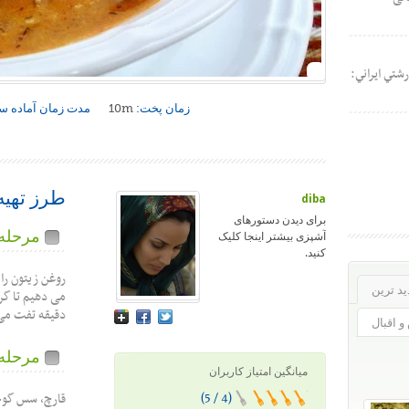
شتي ايراني:
زمان پخت:
10m
مدت زمان آماده س
طرز تهیه
diba
برای دیدن دستورهای
مرحله 1
آشپزی بیشتر اینجا کلیک
کنید.
روغن زیتون را
د ترین
دقیقه تفت می
 اقبال
مرحله 2
میانگین امتیاز کاربران
(4 / 5)
قارچ، سس گوجه