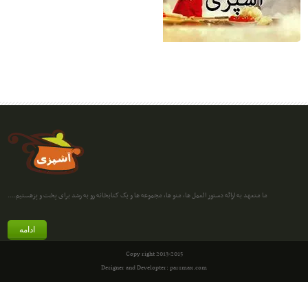
ما متعهد به ارائه دستور العمل ها، منو ها، مجموعه ها و یک کتابخانه رو به رشد برای پخت و پزهستیم....
ادامه
Copy right 2013-2015
Designer and Developter: parsmax.com