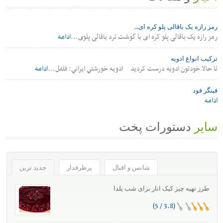
رمز رازه یک باقالی پلو کره ای...
رمز رازه یک باقالی پلو کره ای با گوشت ترد باقالی پلوی...
ادامه
ترکیب انواع ادویه
تا حالا خودتون ادویه درست کردید ادويه خورشتي ايراني: فلفل...
ادامه
فینگر فود
ادامه
سایر
دستورات پخت
شانس و اقبال
پرطرفدار
جدید ترین
طرز تهیه چیز کیک انار برای شب یلدا
(3.8 / 5)