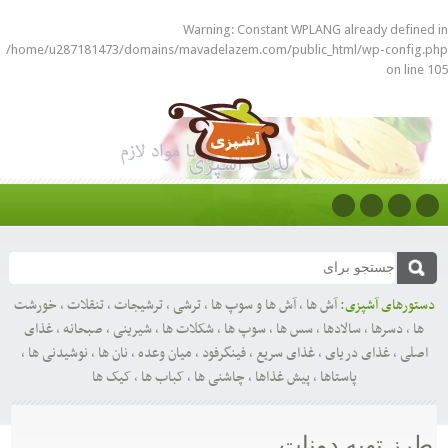
Warning
: Constant WPLANG already defined in
/home/u287181473/domains/mavadelazem.com/public_html/wp-config.php
on line
105
دستورهای آشپزی:
آش ها
,
آش ها و سوپ ها
,
ترشی
,
ترشیجات
,
تنقلات
,
خورشت
ها
,
دسرها
,
سالادها
,
سس ها
,
سوپ ها
,
شکلات ها
,
شیرینی
,
صبحانه
,
غذای
اصلی
,
غذای دریای
,
غذای سریع
,
فینگرفود
,
میان وعده
,
نان ها
,
نوشیدنی ها
,
پاستاها
,
پیش غذاها
,
چاشنی ها
,
کباب ها
,
کیک ها
طرز تهیه دونات