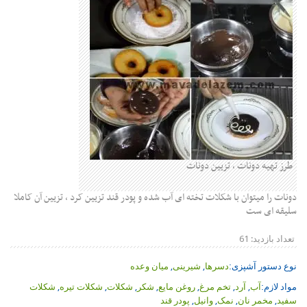
طرز تهیه دونات ، تزیین دونات
دونات را میتوان با شکلات تخته ای آب شده و پودر قند تزیین کرد ، تزیین آن کاملا
سلیقه ای ست
تعداد بازدید:
61
نوع دستور آشپزی:
دسرها
,
شیرینی
,
میان وعده
مواد لازم:
آب
,
آرد
,
تخم مرغ
,
روغن مایع
,
شکر
,
شکلات
,
شکلات تیره
,
شکلات
سفید
,
مخمر نان
,
نمک
,
وانیل
,
پودر قند