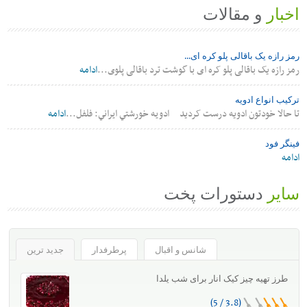
اخبار
و مقالات
رمز رازه یک باقالی پلو کره ای...
رمز رازه یک باقالی پلو کره ای با گوشت ترد باقالی پلوی...
ادامه
ترکیب انواع ادویه
تا حالا خودتون ادویه درست کردید ادويه خورشتي ايراني: فلفل...
ادامه
فینگر فود
ادامه
سایر
دستورات پخت
شانس و اقبال
پرطرفدار
جدید ترین
طرز تهیه چیز کیک انار برای شب یلدا
(3.8 / 5)