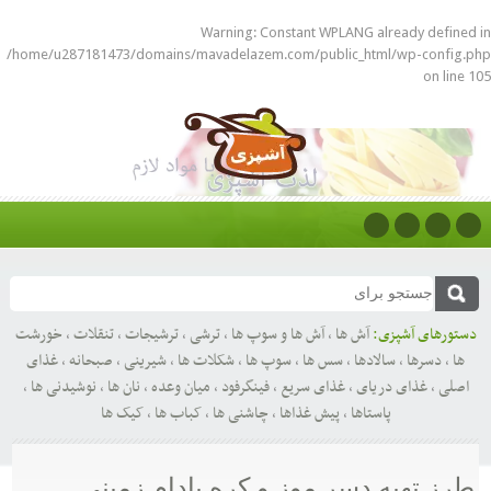
Warning
: Constant WPLANG already defined in
/home/u287181473/domains/mavadelazem.com/public_html/wp-config.php
on line
105
دستورهای آشپزی:
آش ها
,
آش ها و سوپ ها
,
ترشی
,
ترشیجات
,
تنقلات
,
خورشت
ها
,
دسرها
,
سالادها
,
سس ها
,
سوپ ها
,
شکلات ها
,
شیرینی
,
صبحانه
,
غذای
اصلی
,
غذای دریای
,
غذای سریع
,
فینگرفود
,
میان وعده
,
نان ها
,
نوشیدنی ها
,
پاستاها
,
پیش غذاها
,
چاشنی ها
,
کباب ها
,
کیک ها
طرز تهیه دسر موز و کره بادام زمینی