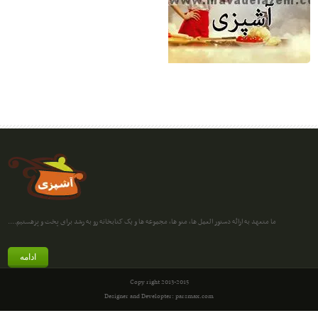
ما متعهد به ارائه دستور العمل ها، منو ها، مجموعه ها و یک کتابخانه رو به رشد برای پخت و پزهستیم....
ادامه
Copy right 2013-2015
Designer and Developter: parsmax.com