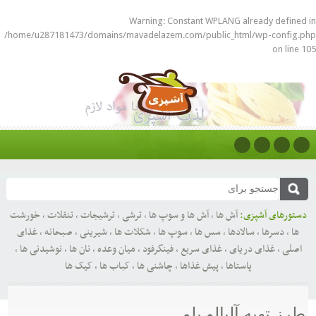
Warning
: Constant WPLANG already defined in
/home/u287181473/domains/mavadelazem.com/public_html/wp-config.php
on line
105
دستورهای آشپزی:
آش ها
,
آش ها و سوپ ها
,
ترشی
,
ترشیجات
,
تنقلات
,
خورشت
ها
,
دسرها
,
سالادها
,
سس ها
,
سوپ ها
,
شکلات ها
,
شیرینی
,
صبحانه
,
غذای
اصلی
,
غذای دریای
,
غذای سریع
,
فینگرفود
,
میان وعده
,
نان ها
,
نوشیدنی ها
,
پاستاها
,
پیش غذاها
,
چاشنی ها
,
کباب ها
,
کیک ها
طرز تهیه آلبالو پلو