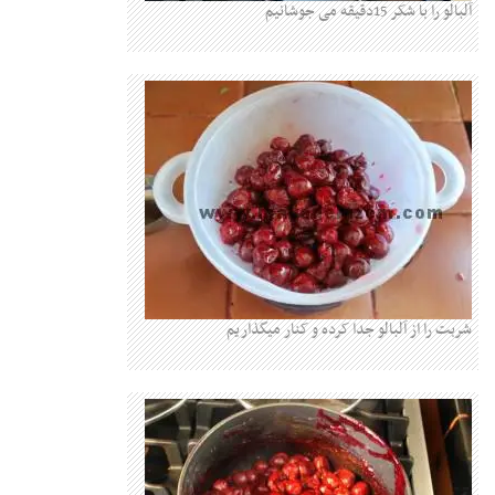
آلبالو را با شکر 15دقیقه می جوشانیم
شربت را از آلبالو جدا کرده و کنار میگذاریم