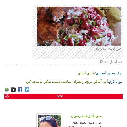
طرز تهیه آلبالو پلو
تعداد بازدید:
42
نوع دستور آشپزی:
غذای اصلی
مواد لازم:
آب
,
آلبالو
,
برنج
,
زعفران سائیده شده
,
شکر
,
ماست
,
کره
Save
سر آشپز خانم رضوان
برای دیدن دستورهای